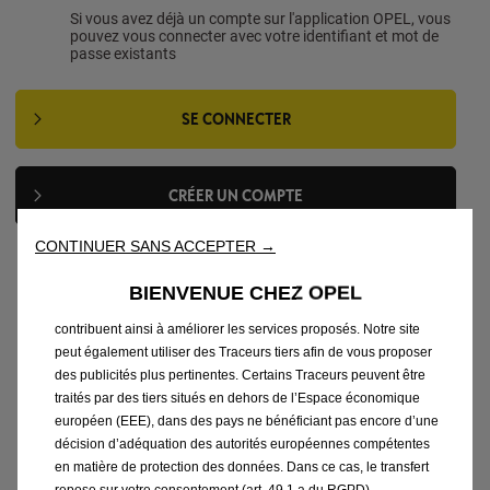
Si vous avez déjà un compte sur l'application OPEL, vous
pouvez vous connecter avec votre identifiant et mot de
passe existants
SE CONNECTER
Nous utilisons des cookies et/ou d’autres traceurs (les « Traceurs
») afin de vous offrir la meilleure expérience possible sur notre
CRÉER UN COMPTE
site web. Ils nous permettent de fournir des fonctionnalités
essentielles telles que la sécurité, la gestion du réseau et
CONTINUER SANS ACCEPTER →
l’accessibilité.Les Traceurs améliorent l’ergonomie et les
performances grâce à différentes fonctionnalités telles que la
BIENVENUE CHEZ OPEL
reconnaissance de la langue, les résultats de recherche, et
contribuent ainsi à améliorer les services proposés. Notre site
peut également utiliser des Traceurs tiers afin de vous proposer
des publicités plus pertinentes. Certains Traceurs peuvent être
Voir d'autres offres
traités par des tiers situés en dehors de l’Espace économique
européen (EEE), dans des pays ne bénéficiant pas encore d’une
décision d’adéquation des autorités européennes compétentes
en matière de protection des données. Dans ce cas, le transfert
repose sur votre consentement (art. 49.1.a du RGPD).