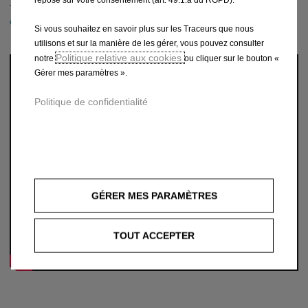
Tu veux savoir comment activer? Regarde la
vidéo
ou jette un œil au
dépliant
.
Si vous souhaitez en savoir plus sur les Traceurs que nous
utilisons et sur la manière de les gérer, vous pouvez consulter
Politique relative aux cookies
notre
ou cliquer sur le bouton «
Gérer mes paramètres ».
Politique de confidentialité
GÉRER MES PARAMÈTRES
TOUT ACCEPTER