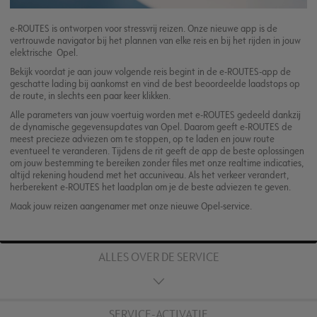
e-ROUTES is ontworpen voor stressvrij reizen. Onze nieuwe app is de
vertrouwde navigator bij het plannen van elke reis en bij het rijden in jouw
elektrische Opel.
Bekijk voordat je aan jouw volgende reis begint in de e-ROUTES-app de
geschatte lading bij aankomst en vind de best beoordeelde laadstops op
de route, in slechts een paar keer klikken.
Alle parameters van jouw voertuig worden met e-ROUTES gedeeld dankzij
de dynamische gegevensupdates van Opel. Daarom geeft e-ROUTES de
meest precieze adviezen om te stoppen, op te laden en jouw route
eventueel te veranderen. Tijdens de rit geeft de app de beste oplossingen
om jouw bestemming te bereiken zonder files met onze realtime indicaties,
altijd rekening houdend met het accuniveau. Als het verkeer verandert,
herberekent e-ROUTES het laadplan om je de beste adviezen te geven.
Maak jouw reizen aangenamer met onze nieuwe Opel-service.
ALLES OVER DE SERVICE
SERVICE-ACTIVATIE