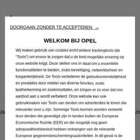
1
maand
DOORGAAN ZONDER TE ACCEPTEREN →
4
,90
€
/maand
WELKOM BIJ OPEL
Wij maken gebruik van cookies en/of andere trackingtools (de
“Tools”) om ervoor te zorgen dat u de best mogelijke ervaring op
1
jaar
onze website krijgt. Deze stellen ons in staat om u essentiële
functionaliteiten te bieden, zoals beveiliging, netwerkbeheer en
49
,00
€
toegankelijkheid. De Tools verbeteren de gebruiksvriendelijkheid
/jaar
en prestaties door middel van diverse functies, zoals
taalherkenning en zoekresultaten, en zorgen er zo voor dat ons
aanbod aan u wordt verbeterd. Onze website kan ook
gebruikmaken van Tools van derden om advertenties te tonen die
relevanter voor u zijn. Sommige Tools kunnen worden verwerkt
Deze aanbieding geldt alleen voor voertuigen die vóór 1 Mei 2023
door derden die gevestigd zijn in landen buiten de Europese
zijn besteld. Voor voertuigen besteld vanaf 1 Mei 2023, zie de
Economische Ruimte (EER) en die mogelijk nog geen
Connect ONE en Connect PLUS aanbiedingen.
adequaatheidsbesluit hebben ontvangen van de relevante
Europese gegevensbeschermingsautoriteiten. In dit geval is de