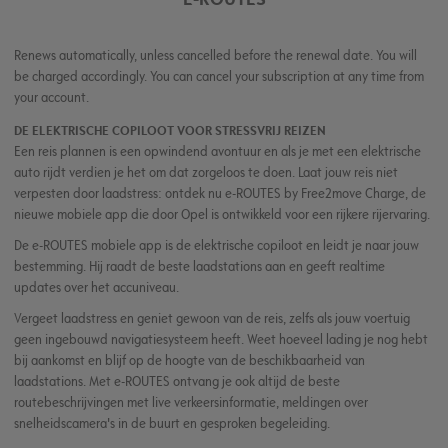
Renews automatically, unless cancelled before the renewal date. You will
be charged accordingly. You can cancel your subscription at any time from
your account.
DE ELEKTRISCHE COPILOOT VOOR STRESSVRIJ REIZEN
Een reis plannen is een opwindend avontuur en als je met een elektrische
auto rijdt verdien je het om dat zorgeloos te doen. Laat jouw reis niet
verpesten door laadstress: ontdek nu e-ROUTES by Free2move Charge, de
nieuwe mobiele app die door Opel is ontwikkeld voor een rijkere rijervaring.
De e-ROUTES mobiele app is de elektrische copiloot en leidt je naar jouw
bestemming. Hij raadt de beste laadstations aan en geeft realtime
updates over het accuniveau.
Vergeet laadstress en geniet gewoon van de reis, zelfs als jouw voertuig
geen ingebouwd navigatiesysteem heeft. Weet hoeveel lading je nog hebt
bij aankomst en blijf op de hoogte van de beschikbaarheid van
laadstations. Met e-ROUTES ontvang je ook altijd de beste
routebeschrijvingen met live verkeersinformatie, meldingen over
snelheidscamera's in de buurt en gesproken begeleiding.​