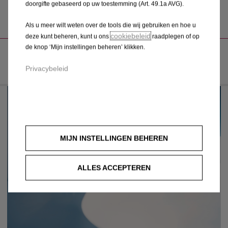
doorgifte gebaseerd op uw toestemming (Art. 49.1a AVG).
E-ROUTES
Als u meer wilt weten over de tools die wij gebruiken en hoe u
cookiebeleid
deze kunt beheren, kunt u ons
raadplegen of op
JOUW ELEKTRISCHE COPILOOT
de knop ‘Mijn instellingen beheren’ klikken.
Privacybeleid
MIJN INSTELLINGEN BEHEREN
ALLES ACCEPTEREN