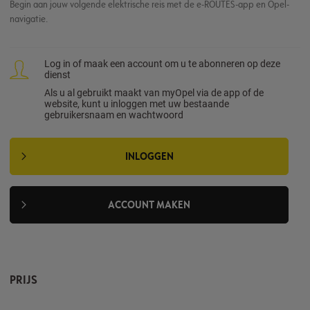
Begin aan jouw volgende elektrische reis met de e-ROUTES-app en Opel-
navigatie.​
Log in of maak een account om u te abonneren op deze
dienst
Als u al gebruikt maakt van myOpel via de app of de
website, kunt u inloggen met uw bestaande
gebruikersnaam en wachtwoord
INLOGGEN
ACCOUNT MAKEN
PRIJS